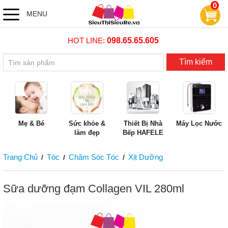
0
MENU
HOT LINE:
098.65.65.605
Tìm kiếm
Mẹ & Bé
Sức khỏe &
Thiết Bị Nhà
Máy Lọc Nước
làm đẹp
Bếp HAFELE
Trang Chủ
Tóc
Chăm Sóc Tóc
Xịt Dưỡng
/
/
/
Sữa dưỡng đạm Collagen VIL 280ml