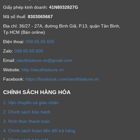
Giấy phép kinh doanh:
41N8032827G
Mã số thuế:
8303065667
Địa chỉ: 36/27 - 27A, đường Bình Giã, P.13, quận Tân Bình,
Tp.HCM (Bán online)
Ðiện thoại:
098.65.65.605
Zalo:
098.65.65.605
Email:
sieuthisieure.vn@gmail.com
Website:
http://sieuthisieure.vn
Facebook:
https://facebook.com/sieuthisieure.vn
CHÍNH SÁCH HÀNG HÓA
1. Vận chuyển và giao nhận
2. Chính sách bảo hành
3. Hình thức thanh toán
4. Chính sách hoàn tiền đổi trả hàng
5. Chính sách bảo mật