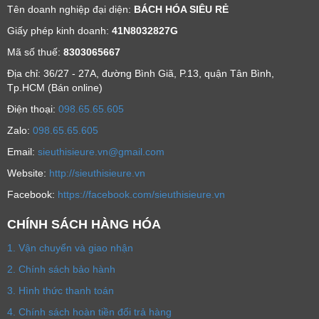
Tên doanh nghiệp đại diện:
BÁCH HÓA SIÊU RẺ
Giấy phép kinh doanh:
41N8032827G
Mã số thuế:
8303065667
Địa chỉ: 36/27 - 27A, đường Bình Giã, P.13, quận Tân Bình,
Tp.HCM (Bán online)
Ðiện thoại:
098.65.65.605
Zalo:
098.65.65.605
Email:
sieuthisieure.vn@gmail.com
Website:
http://sieuthisieure.vn
Facebook:
https://facebook.com/sieuthisieure.vn
CHÍNH SÁCH HÀNG HÓA
1. Vận chuyển và giao nhận
2. Chính sách bảo hành
3. Hình thức thanh toán
4. Chính sách hoàn tiền đổi trả hàng