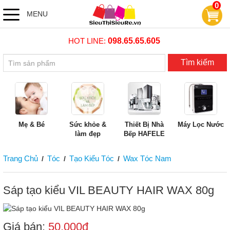
0
MENU
HOT LINE:
098.65.65.605
Tìm kiếm
Mẹ & Bé
Sức khỏe &
Thiết Bị Nhà
Máy Lọc Nước
làm đẹp
Bếp HAFELE
Trang Chủ
Tóc
Tạo Kiểu Tóc
Wax Tóc Nam
/
/
/
Sáp tạo kiểu VIL BEAUTY HAIR WAX 80g
Giá bán:
50,000đ