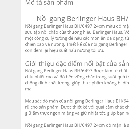
Mô tả sản phẩm
Nồi gang Berlinger Haus BH
Nồi gang Berlinger Haus BH/6497 24cm màu đỏ mận
sưu tập nồi chảo của thương hiệu Berlinger Haus. Vớ
một công cụ lý tưởng để nấu các món ăn đa dạng, 
chiên xào và nướng. Thiết kế của nồi gang Berlinge
còn đem lại hiệu suất nấu nướng tối ưu.
Giới thiệu đặc điểm nổi bật của s
Nồi gang Berlinger Haus BH/6497 được làm từ chất 
chịu nhiệt cao và độ bền vững chắc trong suốt quá 
chống dính chất lượng, giúp thực phẩm không bị dí
mại.
Màu sắc đỏ mận của nồi gang Berlinger Haus BH/64
rũ cho sản phẩm. Được thiết kế với quai cầm chắc ch
giữ ẩm thực ngon miệng và giữ nhiệt tốt, giúp bạn n
Nồi gang Berlinger Haus BH/6497 24cm đỏ mận là sự