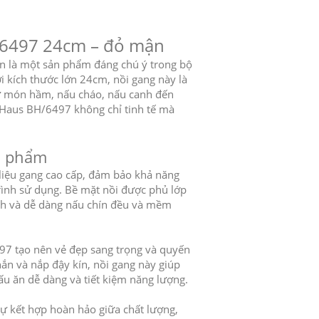
/6497 24cm – đỏ mận
 là một sản phẩm đáng chú ý trong bộ
i kích thước lớn 24cm, nồi gang này là
từ món hầm, nấu cháo, nấu canh đến
r Haus BH/6497 không chỉ tinh tế mà
ản phẩm
liệu gang cao cấp, đảm bảo khả năng
trình sử dụng. Bề mặt nồi được phủ lớp
nh và dễ dàng nấu chín đều và mềm
97 tạo nên vẻ đẹp sang trọng và quyến
ắn và nắp đậy kín, nồi gang này giúp
ấu ăn dễ dàng và tiết kiệm năng lượng.
 kết hợp hoàn hảo giữa chất lượng,