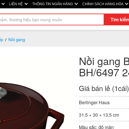
Ị
LIÊN HỆ
THÔNG TIN NGÂN HÀNG
CHÍNH SÁCH HÀNG HÓA
Tìm kiế
ếp
Nồi gang
/
Nồi gang B
BH/6497 2
Giá bán lẻ (1cái
Berlinger Haus
31.5 × 30 × 13.5 cm
Màu sắc: đỏ mận