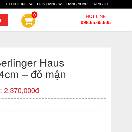
TUYỂN DỤNG
ĐƠN HÀNG
ĐĂNG NHẬP
ĐĂNG KÝ
0
HOT LINE
m
098.65.65.605
erlinger Haus
4cm – đỏ mận
):
2,370,000đ