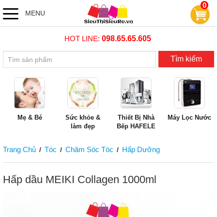
0
MENU
HOT LINE:
098.65.65.605
Tìm kiếm
Mẹ & Bé
Sức khỏe &
Thiết Bị Nhà
Máy Lọc Nước
làm đẹp
Bếp HAFELE
Trang Chủ
Tóc
Chăm Sóc Tóc
Hấp Dưỡng
/
/
/
Hấp dầu MEIKI Collagen 1000ml