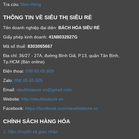
Tra cứu:
Đơn Hàng
THÔNG TIN VỀ SIÊU THỊ SIÊU RẺ
Tên doanh nghiệp đại diện:
BÁCH HÓA SIÊU RẺ
Giấy phép kinh doanh:
41N8032827G
Mã số thuế:
8303065667
Địa chỉ: 36/27 - 27A, đường Bình Giã, P.13, quận Tân Bình,
Tp.HCM (Bán online)
Ðiện thoại:
098.65.65.605
Zalo:
098.65.65.605
Email:
sieuthisieure.vn@gmail.com
Website:
http://sieuthisieure.vn
Facebook:
https://facebook.com/sieuthisieure.vn
CHÍNH SÁCH HÀNG HÓA
1. Vận chuyển và giao nhận