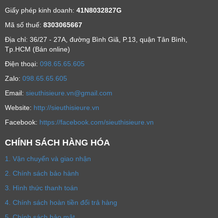
Giấy phép kinh doanh:
41N8032827G
Mã số thuế:
8303065667
Địa chỉ: 36/27 - 27A, đường Bình Giã, P.13, quận Tân Bình,
Tp.HCM (Bán online)
Ðiện thoại:
098.65.65.605
Zalo:
098.65.65.605
Email:
sieuthisieure.vn@gmail.com
Website:
http://sieuthisieure.vn
Facebook:
https://facebook.com/sieuthisieure.vn
CHÍNH SÁCH HÀNG HÓA
1. Vận chuyển và giao nhận
2. Chính sách bảo hành
3. Hình thức thanh toán
4. Chính sách hoàn tiền đổi trả hàng
5. Chính sách bảo mật