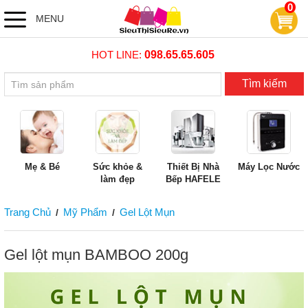
0
MENU
HOT LINE:
098.65.65.605
Tìm kiếm
Mẹ & Bé
Sức khỏe &
Thiết Bị Nhà
Máy Lọc Nước
làm đẹp
Bếp HAFELE
Trang Chủ
Mỹ Phẩm
Gel Lột Mụn
/
/
Gel lột mụn BAMBOO 200g