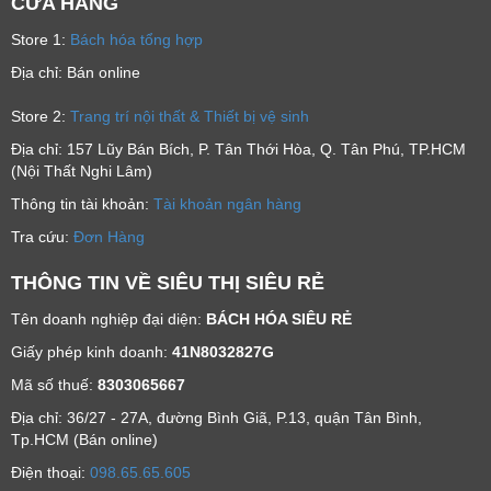
CỬA HÀNG
Store 1:
Bách hóa tổng hợp
Địa chỉ: Bán online
Store 2:
Trang trí nội thất & Thiết bị vệ sinh
Địa chỉ: 157 Lũy Bán Bích, P. Tân Thới Hòa, Q. Tân Phú, TP.HCM
(Nội Thất Nghi Lâm)
Thông tin tài khoản:
Tài khoản ngân hàng
Tra cứu:
Đơn Hàng
THÔNG TIN VỀ SIÊU THỊ SIÊU RẺ
Tên doanh nghiệp đại diện:
BÁCH HÓA SIÊU RẺ
Giấy phép kinh doanh:
41N8032827G
Mã số thuế:
8303065667
Địa chỉ: 36/27 - 27A, đường Bình Giã, P.13, quận Tân Bình,
Tp.HCM (Bán online)
Ðiện thoại:
098.65.65.605