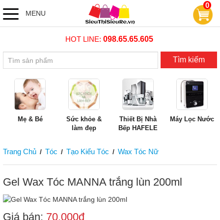
0
MENU
HOT LINE:
098.65.65.605
Tìm kiếm
Mẹ & Bé
Sức khỏe &
Thiết Bị Nhà
Máy Lọc Nước
làm đẹp
Bếp HAFELE
Trang Chủ
Tóc
Tạo Kiểu Tóc
Wax Tóc Nữ
/
/
/
Gel Wax Tóc MANNA trắng lùn 200ml
Giá bán:
70,000đ