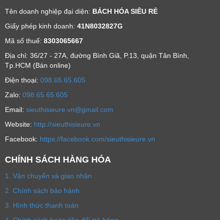
Tên doanh nghiệp đại diện:
BÁCH HÓA SIÊU RẺ
Giấy phép kinh doanh:
41N8032827G
Mã số thuế:
8303065667
Địa chỉ: 36/27 - 27A, đường Bình Giã, P.13, quận Tân Bình,
Tp.HCM (Bán online)
Ðiện thoại:
098.65.65.605
Zalo:
098.65.65.605
Email:
sieuthisieure.vn@gmail.com
Website:
http://sieuthisieure.vn
Facebook:
https://facebook.com/sieuthisieure.vn
CHÍNH SÁCH HÀNG HÓA
1. Vận chuyển và giao nhận
2. Chính sách bảo hành
3. Hình thức thanh toán
4. Chính sách hoàn tiền đổi trả hàng