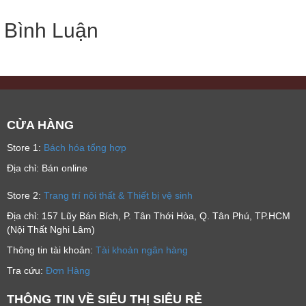
Bình Luận
CỬA HÀNG
Store 1:
Bách hóa tổng hợp
Địa chỉ: Bán online
Store 2:
Trang trí nội thất & Thiết bị vệ sinh
Địa chỉ: 157 Lũy Bán Bích, P. Tân Thới Hòa, Q. Tân Phú, TP.HCM
(Nội Thất Nghi Lâm)
Thông tin tài khoản:
Tài khoản ngân hàng
Tra cứu:
Đơn Hàng
THÔNG TIN VỀ SIÊU THỊ SIÊU RẺ