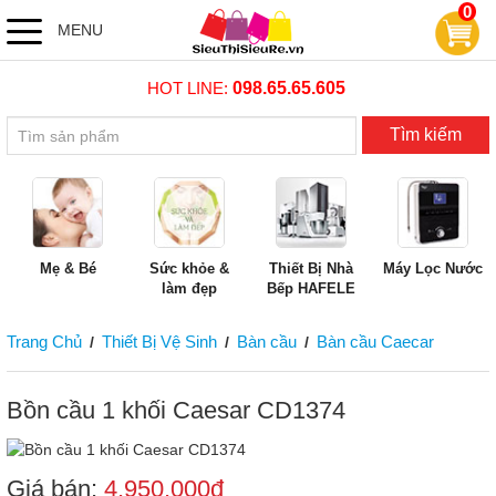
0
MENU
HOT LINE:
098.65.65.605
Tìm kiếm
Mẹ & Bé
Sức khỏe &
Thiết Bị Nhà
Máy Lọc Nước
làm đẹp
Bếp HAFELE
Trang Chủ
Thiết Bị Vệ Sinh
Bàn cầu
Bàn cầu Caecar
/
/
/
Bồn cầu 1 khối Caesar CD1374
Giá bán:
4,950,000đ